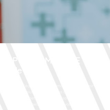
PHARMACIE
de Cestas
Toute l’équipe de la Pharmacie de Cestas est à
votre écoute : nous prenons à coeur votre
santé et mettons tout notre savoir faire de
professionnels de la santé à votre service.