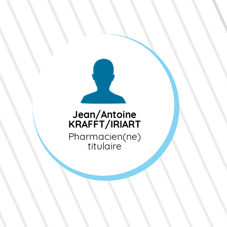
Jean/Antoine
KRAFFT/IRIART
Pharmacien(ne)
Jean/Antoine
titulaire
KRAFFT/IRIART
Pharmacien(ne)
titulaire